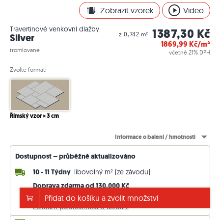
Zobrazit vzorek
Video
Travertinové venkovní dlažby
1387,30 Kč
z 0,742 m²
Silver
1869,99
Kč/m²
tromlované
včetně 21% DPH
Zvolte formát:
Římský vzor × 3 cm
Informace o balení / hmotnosti
Dostupnost – průběžně aktualizováno
10 - 11 Týdny
libovolný m² (ze závodu)
Doprava zdarma od 130.000 Kč
jinak 5.000 Kč. Ceny včetně 21 % DPH.
Přidat do košíku a zvolit množství
Zobrazit podrobnosti o dodání