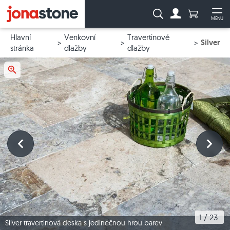
Počet prod
Vyhledávání:
MENU
Na účet
Ote
Hlavní
Venkovní
Travertinové
Silver
stránka
dlažby
dlažby
1
 / 
23
Silver travertinová deska s jedinečnou hrou barev