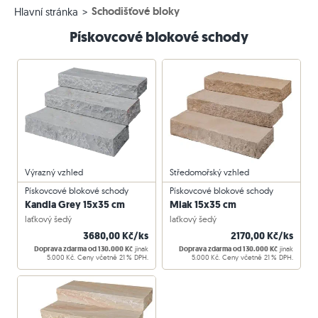
Schodišťové bloky
Hlavní stránka
Pískovcové blokové schody
Výrazný vzhled
Středomořský vzhled
Pískovcové blokové schody
Pískovcové blokové schody
Kandla Grey 15x35 cm
Miak 15x35 cm
laťkový šedý
laťkový šedý
3680,00 Kč/ks
2170,00 Kč/ks
Doprava zdarma od 130.000 Kč
jinak
Doprava zdarma od 130.000 Kč
jinak
5.000 Kč. Ceny včetně 21 % DPH.
5.000 Kč. Ceny včetně 21 % DPH.