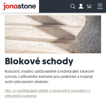
Počet prod
Vyhledávání:
MENU
Na účet
Ote
Blokové schody
Robustní, snadno udržovatelné a individuální: blokové
schody z přírodního kamene jsou praktické a inspirují
svým přirozeným efektem.
Vše, co potřebujete vědět o blokových schodech z
přírodního kamene