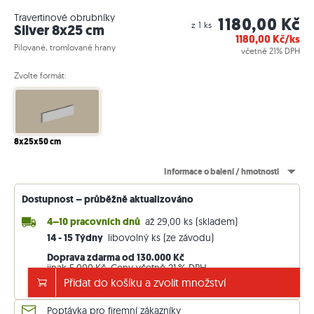
Travertinové obrubníky
1180,00 Kč
z 1 ks
Silver 8x25 cm
1180,00
Kč/ks
Pilované, tromlované hrany
včetně 21% DPH
Zvolte formát:
8x25x50 cm
Informace o balení / hmotnosti
Dostupnost – průběžně aktualizováno
4–10 pracovních dnů
až 29,00 ks (skladem)
14 - 15 Týdny
libovolný ks (ze závodu)
Doprava zdarma od 130.000 Kč
jinak 5.000 Kč. Ceny včetně 21 % DPH.
Přidat do košíku a zvolit množství
Zobrazit podrobnosti o dodání
Poptávka pro firemní zákazníky