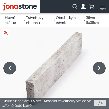
Počet prod
Vyhledávání:
MENU
Na účet
Ote
Silver
Hlavní
Trávníkovy
Obrubníky na
8x25cm
stránka
obrubnik
trávník
Obrubník na trávník Silver - Moderní travertinový vzhled ve
1
 / 
6
stříbrně šedé barvě