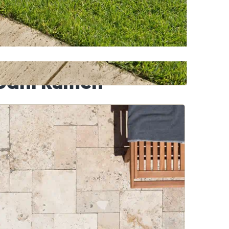
Travníkový obrubník z bazaltu
rodní kámen