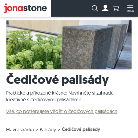
Počet prod
Vyhledávání:
MENU
Na účet
Ote
Čedičové palisády
Praktické a přirozeně krásné: Navrhněte si zahradu
kreativně s čedičovými palisádami!
Vše, co potřebujete vědět o čedičových palisádách
Čedičové palisády
Hlavní stránka
Palisády