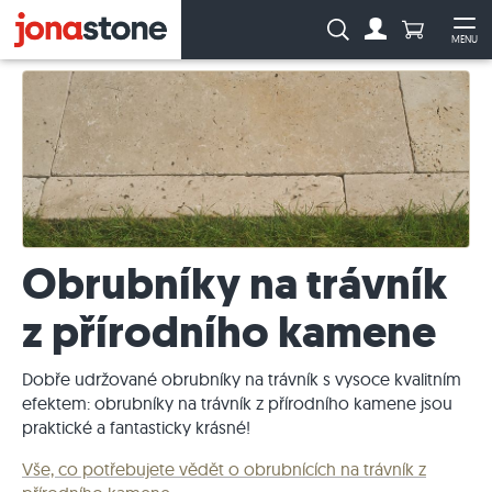
Počet prod
Vyhledávání:
MENU
Na účet
Ote
Obrubníky na trávník
z přírodního kamene
Dobře udržované obrubníky na trávník s vysoce kvalitním
efektem: obrubníky na trávník z přírodního kamene jsou
praktické a fantasticky krásné!
Vše, co potřebujete vědět o obrubnících na trávník z