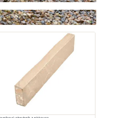
Travníkový obrubník z bazaltu
ovce