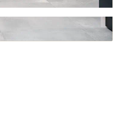
Travníkový obrubník z bazaltu
ánová kamenina