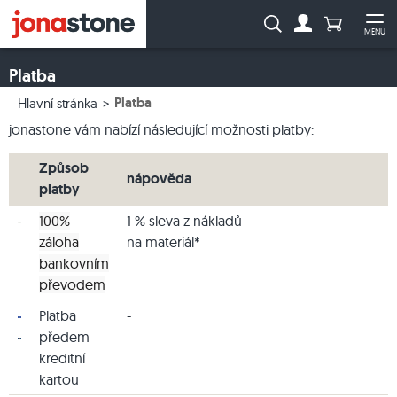
Počet prod
Vyhledávání:
MENU
Na účet
Ote
Platba
Platba
Hlavní stránka
jonastone vám nabízí následující možnosti platby:
Způsob
nápověda
platby
100%
1 % sleva z nákladů
záloha
na materiál*
bankovním
převodem
Platba
-
předem
kreditní
kartou