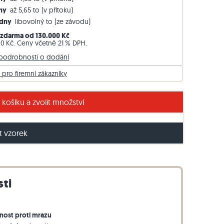
Travníkový obrubník z ruly
dny
až 5,65 to (v přítoku)
Týdny
libovolný to (ze závodu)
Travníkový obrubník z bazaltu
zdarma od 130.000 Kč
00 Kč. Ceny včetně 21 % DPH.
 podrobnosti o dodání
 pro firemní zákazníky
ertin Silver ve stříbřitě šedé barvě
 košíku a zvolit množství
 vzorek
sti
nost proti mrazu