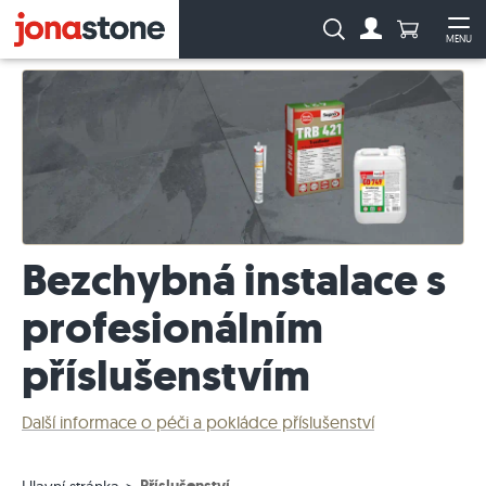
Počet prod
Vyhledávání:
MENU
Na účet
Ote
Bezchybná instalace s
profesionálním
příslušenstvím
Další informace o péči a pokládce příslušenství