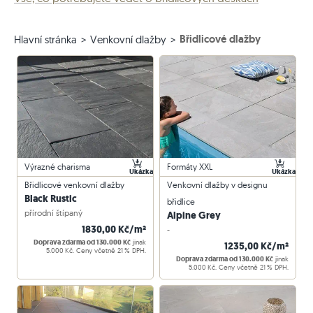
Břidlicové dlažby
Hlavní stránka
Venkovní dlažby
Výrazné charisma
Formáty XXL
Ukázka
Ukázka
Břidlicové venkovní dlažby
Venkovní dlažby v designu
Black Rustic
břidlice
přírodní štípaný
Alpine Grey
1830,00 Kč/m²
-
Doprava zdarma od 130.000 Kč
jinak
1235,00 Kč/m²
5.000 Kč. Ceny včetně 21 % DPH.
Doprava zdarma od 130.000 Kč
jinak
5.000 Kč. Ceny včetně 21 % DPH.