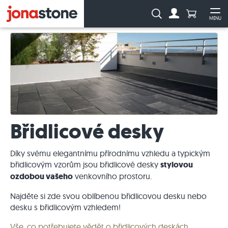
Počet prod
Vyhledávání:
MENU
Na účet
Ote
Břidlicové desky
Díky svému elegantnímu přírodnímu vzhledu a typickým
břidlicovým vzorům jsou břidlicové desky
stylovou
ozdobou vašeho
venkovního prostoru.
Najděte si zde svou oblíbenou břidlicovou desku nebo
desku s břidlicovým vzhledem!
Vše, co potřebujete vědět o břidlicových deskách