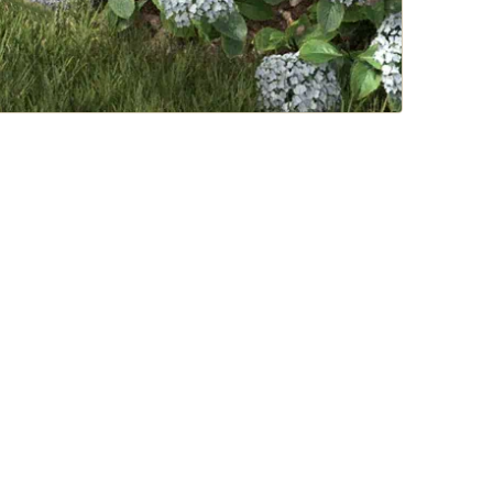
Travníkový obrubník z bazaltu