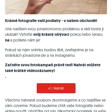
Krásné fotografie vaší podlahy - v našem obchodě!
Jste nadšeni svou jonastonovou podlahou a rádi byste ji
ukázali? Vyfoťte
svůj
krásný obývací
pokoj nebo terasu
na
a pošlete nám je!
Pokud se nám snímky budou líbit, zveřejníme je na
stránkách jonastone.de a na Instagramu.
Začněte svou fotokampaň právě teď! Nahrát můžete
také krátké videozáznamy!
.
👉 Nahrát
Všechny nahrané soubory zkontrolujeme a co nejdříve se
vám ozveme. Pokud budeme chtít vaše fotografie nebo
videa použít, obdržíte od nás zákaznický poplatek za vaše