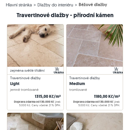
Béžové dlažby
Hlavní stránka
Dlažby do interiéru
Travertinové dlažby - přírodní kámen
zejména světlé třídění
Ukázka
Ukázka
Travertinové dlažby
Travertinové dlažby
Light
Medium
jemně tromlované
tromlované
1315,00 Kč/m²
1180,00 Kč/m²
Doprava zdarma od 130.000 Kč
jinak
Doprava zdarma od 130.000 Kč
jinak
5.000 Kč. Ceny včetně 21 % DPH.
5.000 Kč. Ceny včetně 21 % DPH.