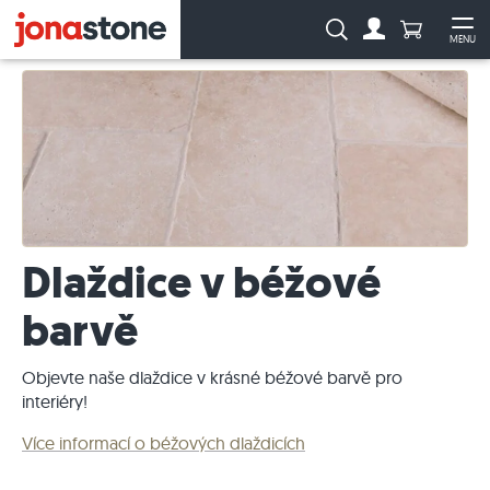
Počet prod
Vyhledávání:
MENU
Na účet
Ote
Dlaždice v béžové
barvě
Objevte naše dlaždice v krásné béžové barvě pro
interiéry!
Více informací o béžových dlaždicích