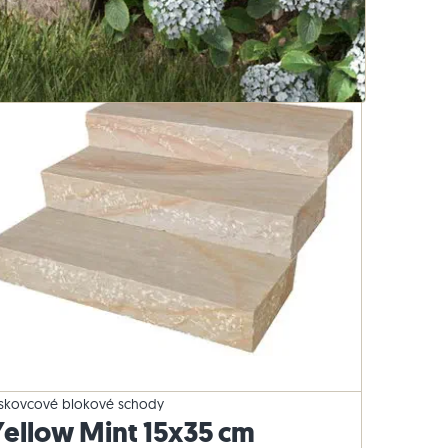
dy
Travníkový obrubník z bazaltu
ískovcové blokové schody
Yellow Mint 15x35 cm