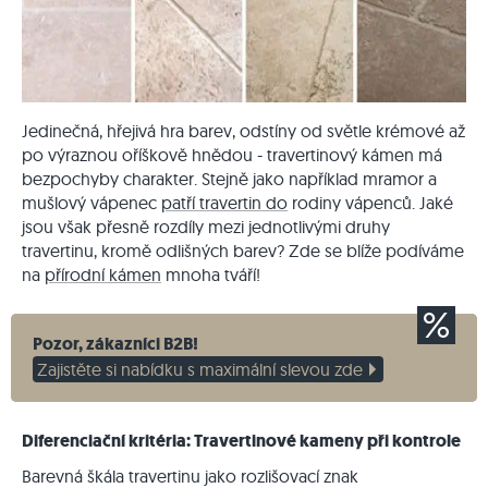
Jedinečná, hřejivá hra barev, odstíny od světle krémové až
po výraznou oříškově hnědou - travertinový kámen má
bezpochyby charakter. Stejně jako například mramor a
mušlový vápenec
patří travertin do
rodiny vápenců. Jaké
jsou však přesně rozdíly mezi jednotlivými druhy
travertinu, kromě odlišných barev? Zde se blíže podíváme
na
přírodní kámen
mnoha tváří!
Pozor, zákazníci B2B!
Zajistěte si nabídku s maximální slevou zde
Diferenciační kritéria: Travertinové kameny při kontrole
Barevná škála travertinu jako rozlišovací znak