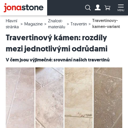
Počet prod
Vyhledávání:
MENU
Na účet
Ote
Travertinovy-
Hlavní
Znalost-
Magazine
Travertin
kamen-variant
stránka
materiálu
Travertinový kámen: rozdíly
mezi jednotlivými odrůdami
V čem jsou výjimečné: srovnání našich travertinů