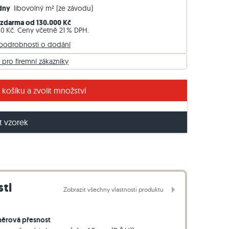
ýdny
libovolný m² (ze závodu)
Travníkový obrubník z ruly
zdarma od 130.000 Kč
Travníkový obrubník z bazaltu
00 Kč. Ceny včetně 21 % DPH.
 podrobnosti o dodání
 pro firemní zákazníky
ce Noce s tromlovaným povrchem: krásně rustikální.
 košíku a zvolit množství
 vzorek
sti
Zobrazit všechny vlastnosti produktu
ěrová přesnost