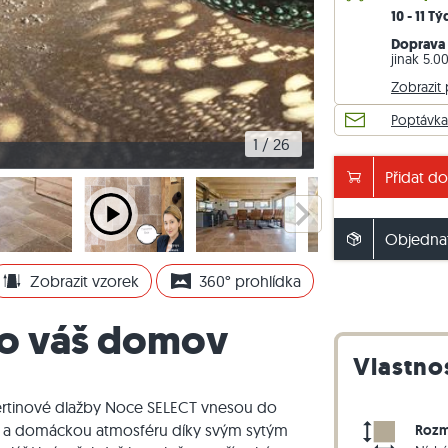
10 - 11 T
lažby
rasová dlažby
vé bloky z ruly
Dlažební kostky vápenec
Zdicí kámen travertin
Doprava 
žby
sové dlažby
vé bloky z vápence
Dlažební kostky křemenec
Zdicí kámen křemenec
jinak 5.0
Dlažební kostky rula
Zdicí kámen rula
Zobrazit
Sádrová tyč
Vnější obkladový kámen
Poptávka
1
 / 
26
Travertinové dlaždi
Přidat do
Go Next
Objednat
Zobrazit vzorek
360° prohlídka
ro váš domov
Vlastno
ertinové dlažby Noce SELECT vnesou do
 a domáckou atmosféru díky svým sytým
Rozm