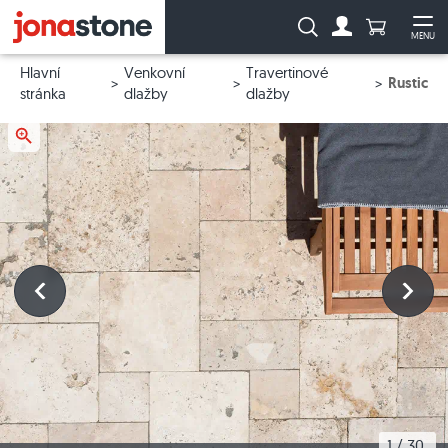
Počet prod
Vyhledávání:
MENU
Na účet
Ote
Hlavní
Venkovní
Travertinové
Rustic
stránka
dlažby
dlažby
1
 / 
30