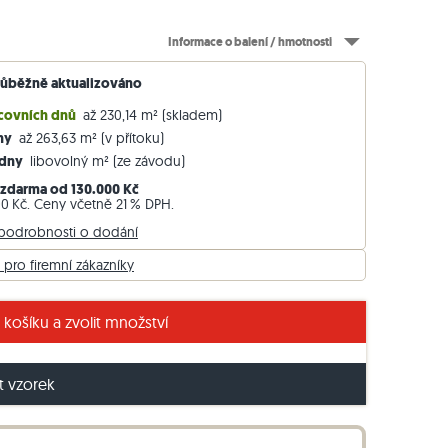
Travníkový obrubník z ruly
Informace o balení / hmotnosti
Travníkový obrubník z bazaltu
růběžně aktualizováno
acovních dnů
až 230,14 m² (skladem)
dny
až 263,63 m² (v přítoku)
Týdny
libovolný m² (ze závodu)
ované hrany a povrch obkladů Light travertin
zdarma od 130.000 Kč
00 Kč. Ceny včetně 21 % DPH.
 podrobnosti o dodání
 pro firemní zákazníky
 košíku a zvolit množství
 vzorek