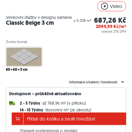
Video
Venkovní dlažby v designu kamene
687,26 Kč
z 0,328 m²
Classic Beige 3 cm
2094,99
Kč/m²
-
včetně 21% DPH
Zvolte formát:
60 × 60 × 3 cm
Informace o balení / hmotnosti
Dostupnost – průběžně aktualizováno
2 - 3 Týdny
až 768,96 m² (v přítoku)
14 - 15 Týdny
libovolný m² (ze závodu)
Doprava zdarma od 130.000 Kč
Přidat do košíku a zvolit množství
jinak 5.000 Kč. Ceny včetně 21 % DPH.
Zobrazit podrobnosti o dodání