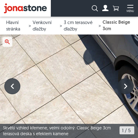
Počet prod
Vyhledávání:
MENU
Na účet
Ote
Classic Beige
Hlavní
Venkovní
3 cm terasové
3cm
stránka
dlažby
dlažby
Skvělý vzhled křemene, velmi odolný: Classic Beige 3cm
1
 / 
5
terasová deska s efektem kamene