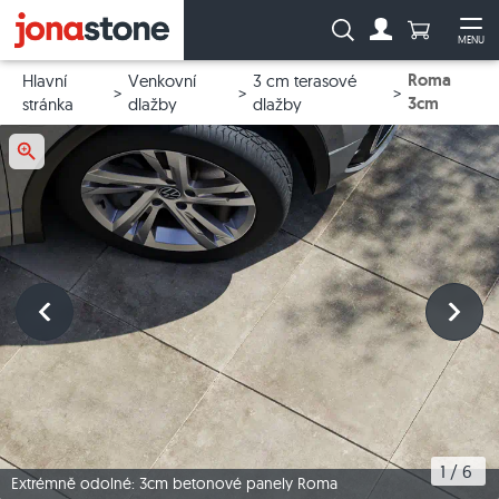
Počet prod
Vyhledávání:
MENU
Na účet
Ote
Roma
Hlavní
Venkovní
3 cm terasové
3cm
stránka
dlažby
dlažby
1
 / 
6
Extrémně odolné: 3cm betonové panely Roma