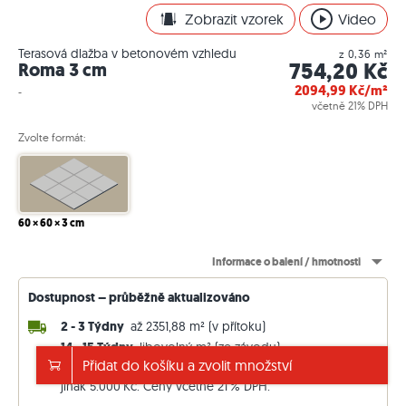
Zobrazit vzorek
Video
Terasová dlažba v betonovém vzhledu
z 0,36 m²
754,20 Kč
Roma 3 cm
2094,99
Kč/m²
-
včetně 21% DPH
Zvolte formát:
60 × 60 × 3 cm
Informace o balení / hmotnosti
Dostupnost – průběžně aktualizováno
2 - 3 Týdny
až 2351,88 m² (v přítoku)
14 - 15 Týdny
libovolný m² (ze závodu)
Přidat do košíku a zvolit množství
Doprava zdarma od 130.000 Kč
jinak 5.000 Kč. Ceny včetně 21 % DPH.