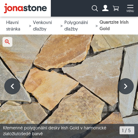
Počet prod
Vyhledávání:
MENU
Na účet
Ote
Quartzite Irish
Hlavní
Venkovní
Polygonální
Gold
stránka
dlažby
dlažby
Křemenné polygonální desky Irish Gold v harmonické
1
 / 
5
zlatožlutošedé barvě