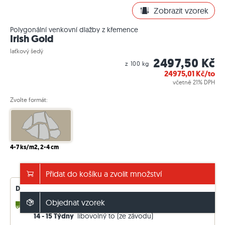
Zobrazit vzorek
Polygonální venkovní dlažby z křemence
Irish Gold
laťkový šedý
2497,50 Kč
z 100 kg
24975,01
Kč/to
včetně 21% DPH
Zvolte formát:
4-7 ks/m2, 2-4 cm
Informace o balení / hmotnosti
Přidat do košíku a zvolit množství
Dostupnost – průběžně aktualizováno
Objednat vzorek
2 - 3 Týdny
až 11,85 to (v přítoku)
14 - 15 Týdny
libovolný to (ze závodu)