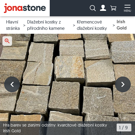
Počet prod
Vyhledávání:
MENU
Na účet
Ote
Irish
Hlavní
Dlažební kostky z
Křemencové
Gold
stránka
přírodního kamene
dlažební kostky
Hra barev se zlatými odstíny: kvarcitové dlažební kostky
1
 / 
9
Irish Gold