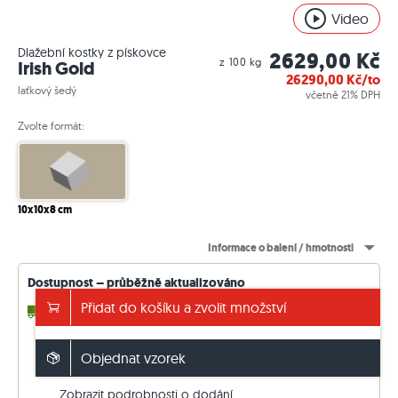
Video
Dlažební kostky z pískovce
2629,00 Kč
z 100 kg
Irish Gold
26290,00
Kč/to
laťkový šedý
včetně 21% DPH
Zvolte formát:
10x10x8 cm
Informace o balení / hmotnosti
Dostupnost – průběžně aktualizováno
Přidat do košíku a zvolit množství
2 - 3 Týdny
až 5,72 to (v přítoku)
14 - 15 Týdny
libovolný to (ze závodu)
Doprava zdarma od 130.000 Kč
Objednat vzorek
jinak 5.000 Kč. Ceny včetně 21 % DPH.
Zobrazit podrobnosti o dodání