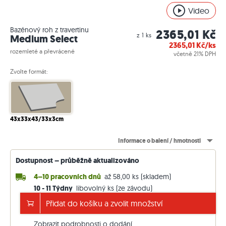
Video
Bazénový roh z travertinu
2365,01 Kč
z 1 ks
Medium Select
2365,01
Kč/ks
rozemleté a převrácené
včetně 21% DPH
Zvolte formát:
43x33x43/33x3cm
Informace o balení / hmotnosti
Dostupnost – průběžně aktualizováno
4–10 pracovních dnů
až 58,00 ks (skladem)
10 - 11 Týdny
libovolný ks (ze závodu)
Doprava zdarma od 130.000 Kč
Přidat do košíku a zvolit množství
jinak 5.000 Kč. Ceny včetně 21 % DPH.
Zobrazit podrobnosti o dodání