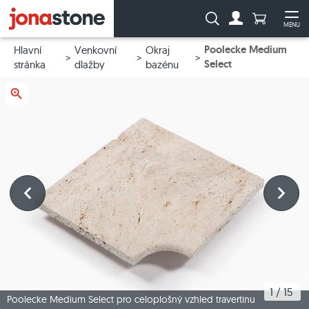
Počet prod
Vyhledávání:
MENU
Na účet
Ote
Poolecke Medium
Hlavní
Venkovní
Okraj
Select
stránka
dlažby
bazénu
1
 / 
15
Poolecke Medium Select pro celoplošný vzhled travertinu