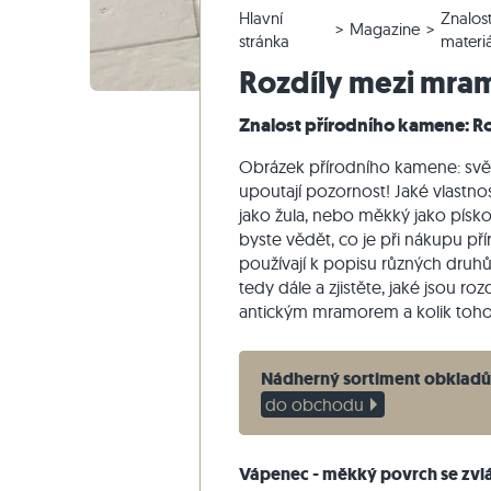
Hlavní
Znalost
Křemencové dlažby
Vápencové venkovní dlažby
Reklamace a změna objednávky
Panoramatická prohlídka
Béžové d
Béžová te
Schodišťo
Mramor
Magazine
stránka
materi
Mramorové dlažby
Mramorové venkovní dlažby
Změna a zrušení objednávky
Zahradní design
Šedé dla
Šedé tera
Schodišťo
Quartzite
Rozdíly mezi mr
Starožitné dlažby
Křemenné venkovní dlažby
Vzorové odeslání
Styly bydlení
Pískovec
Znalost přírodního kamene: Ro
Mozaikové dlažby
Gneissové venkovní dlažby
Dodávka a přeprava
Dojmy zákazníků
Břidlice
Obkladovy-kamen
Čedičové venkovní dlažby
Travertin
Obrázek přírodního kamene: svět
upoutají pozornost! Jaké vlastn
Polygonální venkovní dlažby
jako žula, nebo měkký jako písko
Okraj bazénu
byste vědět, co je při nákupu př
používají k popisu různých dru
tedy dále a zjistěte, jaké jsou roz
antickým mramorem a kolik toho
Nádherný sortiment obkladů
do obchodu
Vápenec - měkký povrch se zvl