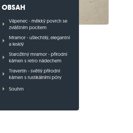
OBSAH
Travníkový obrubník z ruly
Travníkový obrubník z bazaltu
Vápenec - měkký povrch se
zvláštním pocitem
Mramor - ušlechtilý, elegantní
a lesklý
Starožitný mramor - přírodní
kámen s retro nádechem
Travertin - světlý přírodní
kámen s rustikálními póry
Souhrn