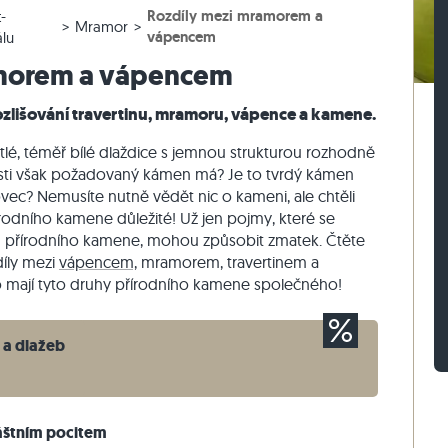
Rozdíly mezi mramorem a
-
lažby
rasová dlažby
vé bloky z ruly
Dlažební kostky vápenec
Zdicí kámen travertin
Mramor
vápencem
álu
žby
sové dlažby
vé bloky z vápence
Dlažební kostky křemenec
Zdicí kámen křemenec
amorem a vápencem
Dlažební kostky rula
Zdicí kámen rula
zlišování travertinu, mramoru, vápence a kamene.
Sádrová tyč
Vnější obkladový kámen
lé, téměř bílé dlaždice s jemnou strukturou rozhodně
osti však požadovaný kámen má? Je to tvrdý kámen
vec? Nemusíte nutně vědět nic o kameni, ale chtěli
írodního kamene důležité! Už jen pojmy, které se
hů přírodního kamene, mohou způsobit zmatek. Čtěte
díly mezi
vápencem,
mramorem, travertinem a
 mají tyto druhy přírodního kamene společného!
 a dlažeb
áštním pocitem