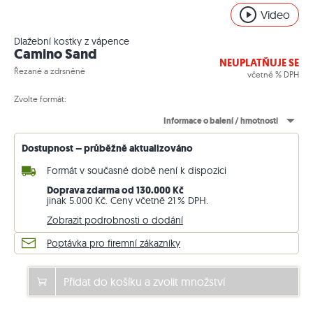
Video
Dlažební kostky z vápence
Camino Sand
NEUPLATŇUJE SE
Řezané a zdrsněné
včetně % DPH
Zvolte formát:
Informace o balení / hmotnosti
Dostupnost – průběžně aktualizováno
Formát v současné době není k dispozici
Doprava zdarma od 130.000 Kč
jinak 5.000 Kč. Ceny včetně 21 % DPH.
Zobrazit podrobnosti o dodání
Poptávka pro firemní zákazníky
Přidat do košíku a zvolit množství