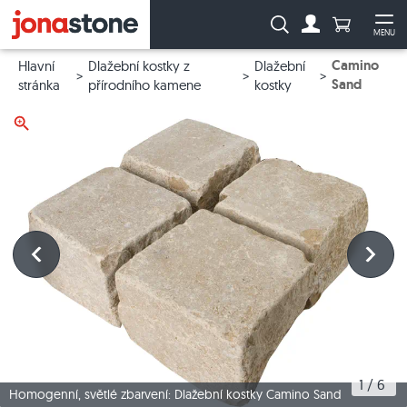
Počet prod
Vyhledávání:
MENU
Na účet
Ote
Camino
Hlavní
Dlažební kostky z
Dlažební
Sand
stránka
přírodního kamene
kostky
1
 / 
6
Homogenní, světlé zbarvení: Dlažební kostky Camino Sand