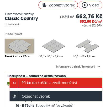
Zobrazit vzorek
Video
Travertinové dlažby
662,76 Kč
z 0,743 m²
Classic Country
892,00
Kč/m²
tromlované
včetně 21% DPH
Zvolte formát:
Římský vzor × 1,2 cm
30,5 × 30,5 × 1,2 cm
40,6 × 61 × 1,2 cm
Informace o balení / hmotnosti
Dostupnost – průběžně aktualizováno
Přidat do košíku a zvolit množství
4–10 pracovních dnů
až 592,17 m² (skladem)
2 - 3 Týdny
až 798,73 m² (v přítoku)
6 - 7 Týdny
až 1095,93 m² (v přítoku)
Objednat vzorek
8 - 9 Týdny
až 1452,57 m² (v přítoku)
10 - 11 Týdny
libovolný m² (ze závodu)