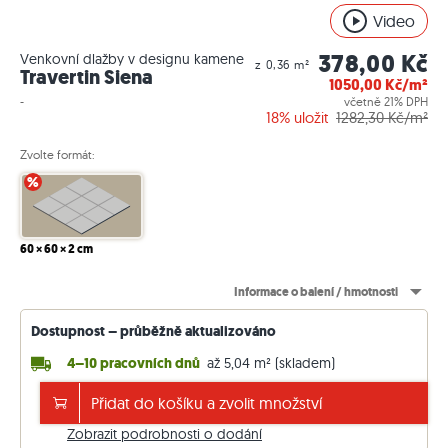
Video
378,00 Kč
Venkovní dlažby v designu kamene
z 0,36 m²
Travertin Siena
1050,00
Kč/m²
-
včetně 21% DPH
18%
uložit
1282,30
Kč/m²
Zvolte formát:
%
60 × 60 × 2 cm
Informace o balení / hmotnosti
Dostupnost – průběžně aktualizováno
4–10 pracovních dnů
až 5,04 m² (skladem)
Doprava zdarma od 130.000 Kč
Přidat do košíku a zvolit množství
jinak 5.000 Kč. Ceny včetně 21 % DPH.
Zobrazit podrobnosti o dodání