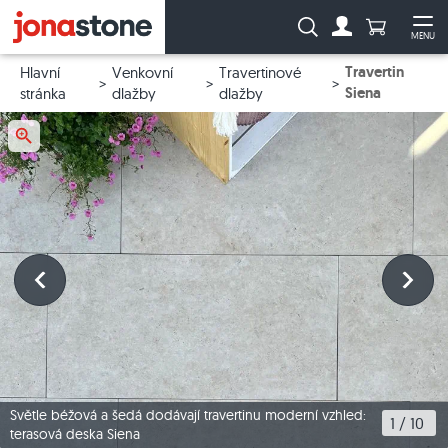
Počet prod
Vyhledávání:
MENU
Na účet
Ote
Travertin
Hlavní
Venkovní
Travertinové
Siena
stránka
dlažby
dlažby
Světle béžová a šedá dodávají travertinu moderní vzhled:
1
 / 
10
terasová deska Siena