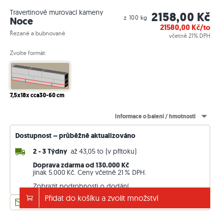
Travertinové murovací kameny
2158,00 Kč
z 100 kg
Noce
21580,00
Kč/to
Řezané a bubnované
včetně 21% DPH
Zvolte formát:
7,5x18x cca30-60 cm
Informace o balení / hmotnosti
Dostupnost – průběžně aktualizováno
2 - 3 Týdny
až 43,05 to (v přítoku)
Doprava zdarma od 130.000 Kč
jinak 5.000 Kč. Ceny včetně 21 % DPH.
Zobrazit podrobnosti o dodání
Přidat do košíku a zvolit množství
Poptávka pro firemní zákazníky