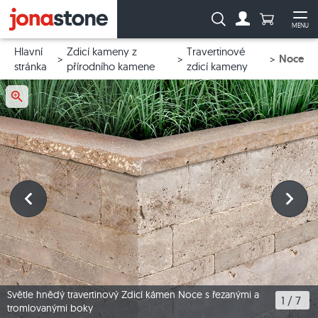
Počet prod
Vyhledávání:
MENU
Na účet
Ote
Hlavní
Zdicí kameny z
Travertinové
Noce
stránka
přírodního kamene
zdicí kameny
Světle hnědý travertinový Zdicí kámen Noce s řezanými a
1
 / 
7
tromlovanými boky