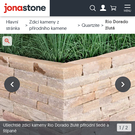
Počet prod
Vyhledávání:
MENU
Na účet
Ote
Rio Dorado
Hlavní
Zdicí kameny z
Quartzite
žlutá
stránka
přírodního kamene
Ušlechtilé zdicí kameny Rio Dorado žluté přírodní šedé a
1
 / 
2
štípané