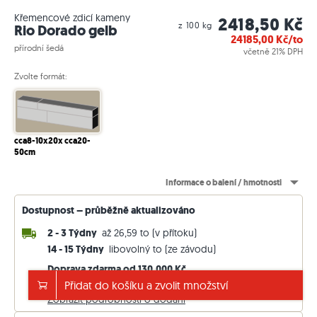
Křemencové zdicí kameny
2418,50 Kč
z 100 kg
Rio Dorado gelb
24185,00
Kč/to
přírodní šedá
včetně 21% DPH
Zvolte formát:
cca8-10x20x cca20-
50cm
Informace o balení / hmotnosti
Dostupnost – průběžně aktualizováno
2 - 3 Týdny
až 26,59 to (v přítoku)
14 - 15 Týdny
libovolný to (ze závodu)
Doprava zdarma od 130.000 Kč
jinak 5.000 Kč. Ceny včetně 21 % DPH.
Přidat do košíku a zvolit množství
Zobrazit podrobnosti o dodání