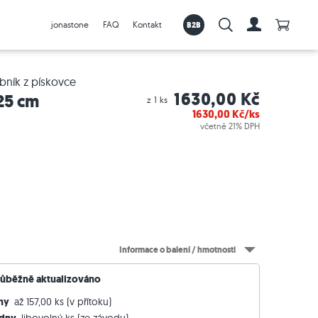
Počet p
jonastone
FAQ
Kontakt
B2B
Vyhledávání:
Na účet
bník z pískovce
1630,00 Kč
25 cm
z 1 ks
1630,00
Kč/ks
včetně 21% DPH
k nabídkám >
Travníkový obrubník z granitu
Spusťte Visualiser nyní
Dlažby
Informace o balení / hmotnosti
Péče a pokládka příslušenství
Travníkový obrubník z pískovce
Další informace o vizualizéru
Venkovní dlažby
růběžně aktualizováno
Travníkový obrubník z travertinu
Tvorba-zahrady
dny
až 157,00 ks (v přítoku)
Travníkový obrubník z vápence
Videa