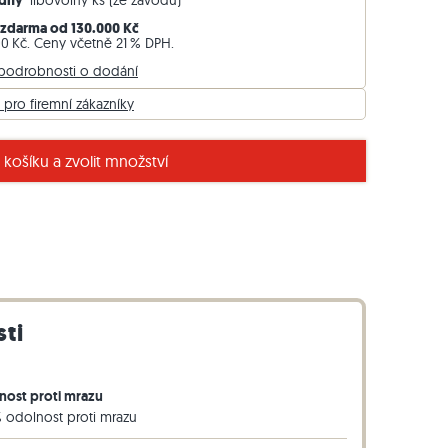
Týdny
libovolný ks (ze závodu)
Travníkový obrubník z ruly
zdarma od 130.000 Kč
00 Kč. Ceny včetně 21 % DPH.
Travníkový obrubník z bazaltu
 podrobnosti o dodání
 pro firemní zákazníky
 pískovcem Miak
 košíku a zvolit množství
sti
nost proti mrazu
 odolnost proti mrazu