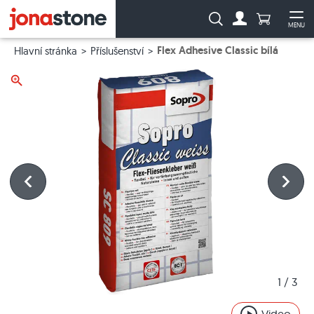
Počet prod
Vyhledávání:
MENU
Na účet
Ote
Flex Adhesive Classic bílá
Hlavní stránka
Příslušenství
1
 / 
3