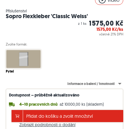
Video
Příslušenství
Sopro Flexkleber 'Classic Weiss'
1575,00 Kč
z 1 ks
1575,00
Kč/ks
včetně 21% DPH
Zvolte formát:
Pytel
Informace o balení / hmotnosti
Dostupnost – průběžně aktualizováno
4–10 pracovních dnů
až 10000,00 ks (skladem)
Doprava zdarma od 130.000 Kč
Přidat do košíku a zvolit množství
jinak 5.000 Kč. Ceny včetně 21 % DPH.
Zobrazit podrobnosti o dodání