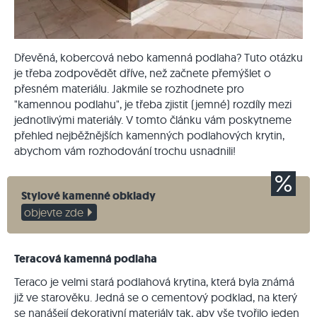
Dřevěná, kobercová nebo kamenná podlaha? Tuto otázku
je třeba zodpovědět dříve, než začnete přemýšlet o
přesném materiálu. Jakmile se rozhodnete pro
"kamennou podlahu", je třeba zjistit (jemné) rozdíly mezi
jednotlivými materiály. V tomto článku vám poskytneme
přehled nejběžnějších kamenných podlahových krytin,
abychom vám rozhodování trochu usnadnili!
Stylové kamenné obklady
objevte zde
Teracová kamenná podlaha
Teraco je velmi stará podlahová krytina, která byla známá
již ve starověku. Jedná se o cementový podklad, na který
se nanášejí dekorativní materiály tak, aby vše tvořilo jeden