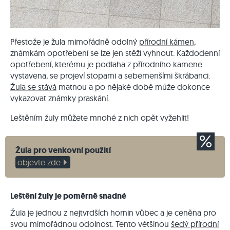
Přestože je žula mimořádně odolný
přírodní kámen,
známkám opotřebení se lze jen stěží vyhnout. Každodenní
opotřebení, kterému je podlaha z přírodního kamene
vystavena, se projeví stopami a sebemenšími škrábanci.
Žula se stává
matnou a po nějaké době může dokonce
vykazovat známky praskání.
Leštěním žuly můžete mnohé z nich opět vyžehlit!
Žula pro venkovní použití
objevte zde
Leštění žuly je poměrně snadné
Žula je jednou z nejtvrdších hornin vůbec a je ceněna pro
svou mimořádnou odolnost. Tento většinou
šedý přírodní