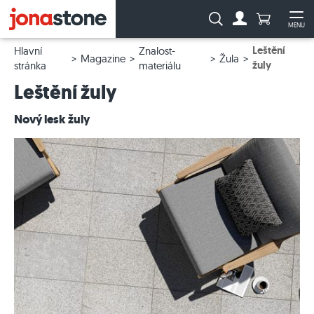
Počet prod
Vyhledávání:
MENU
Na účet
Ote
Leštění
Hlavní
Znalost-
Magazine
Žula
žuly
stránka
materiálu
Leštění žuly
Nový lesk žuly