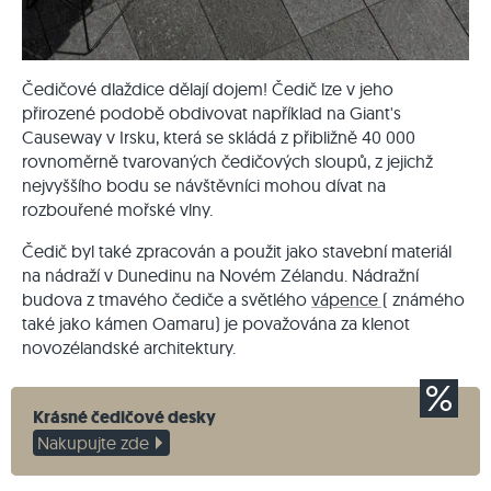
Čedičové dlaždice dělají dojem! Čedič lze v jeho
přirozené podobě obdivovat například na Giant's
Causeway v Irsku, která se skládá z přibližně 40 000
rovnoměrně tvarovaných čedičových sloupů, z jejichž
nejvyššího bodu se návštěvníci mohou dívat na
rozbouřené mořské vlny.
Čedič byl také zpracován a použit jako stavební materiál
na nádraží v Dunedinu na Novém Zélandu. Nádražní
budova z tmavého čediče a světlého
vápence (
známého
také jako kámen Oamaru) je považována za klenot
novozélandské architektury.
Krásné čedičové desky
Nakupujte zde