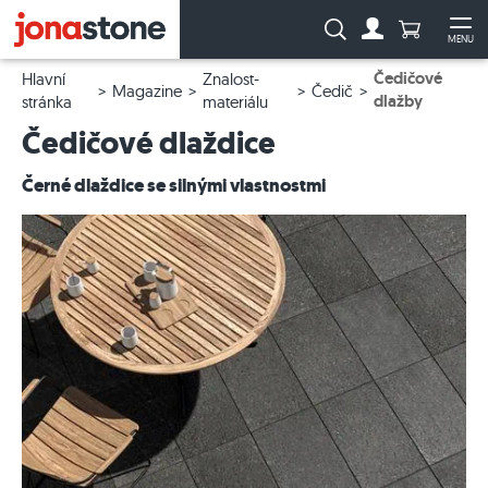
Počet prod
Vyhledávání:
MENU
Na účet
Ote
Čedičové
Hlavní
Znalost-
Magazine
Čedič
dlažby
stránka
materiálu
Čedičové dlaždice
Černé dlaždice se silnými vlastnostmi