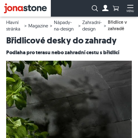
Počet prod
Vyhledávání:
MENU
Na účet
Ote
Břidlice v
Hlavní
Nápady-
Zahradní-
Magazine
zahradě
stránka
na-design
design
Břidlicové desky do zahrady
Podlaha pro terasu nebo zahradní cestu s břidlicí