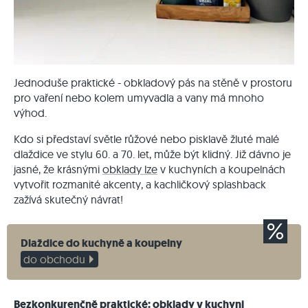
Jednoduše praktické - obkladový pás na stěně v prostoru
pro vaření nebo kolem umyvadla a vany má mnoho
výhod.
Kdo si představí světle růžové nebo pisklavě žluté malé
dlaždice ve stylu 60. a 70. let, může být klidný. Již dávno je
jasné, že krásnými
obklady lze
v kuchyních a koupelnách
vytvořit rozmanité akcenty, a kachličkový splashback
zažívá skutečný návrat!
Dlaždice do kuchyně a koupelny
do obchodu
Bezkonkurenčně praktické: obklady v kuchyni