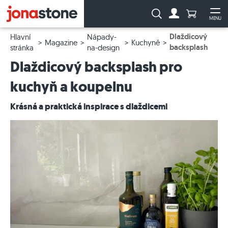
Počet prod
Vyhledávání:
MENU
Na účet
Ote
Dlaždicový
Hlavní
Nápady-
Magazine
Kuchyně
backsplash
stránka
na-design
Dlaždicový backsplash pro
kuchyň a koupelnu
Krásná a praktická inspirace s dlaždicemi