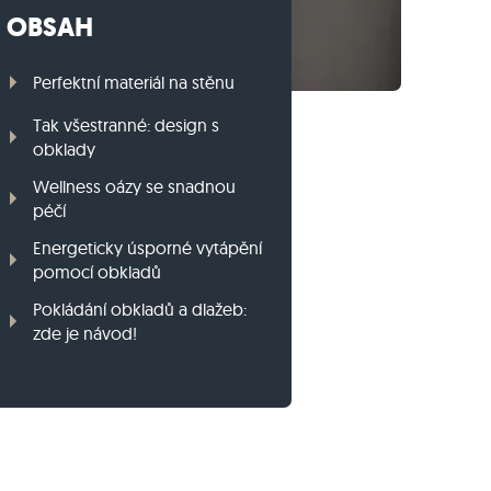
OBSAH
Travníkový obrubník z ruly
Travníkový obrubník z bazaltu
Perfektní materiál na stěnu
Tak všestranné: design s
obklady
Wellness oázy se snadnou
péčí
Energeticky úsporné vytápění
pomocí obkladů
Pokládání obkladů a dlažeb:
zde je návod!