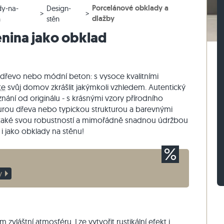
Porcelánové obklady a
y-na-
Design-
lažby
rasová dlažby
vé bloky z ruly
Dlažební kostky vápenec
Zdicí kámen travertin
dlažby
n
stěn
žby
sové dlažby
vé bloky z vápence
Dlažební kostky křemenec
Zdicí kámen křemenec
nina jako obklad
Dlažební kostky rula
Zdicí kámen rula
Sádrová tyč
Vnější obkladový kámen
é dřevo nebo módní beton: s vysoce kvalitními
te
svůj domov zkrášlit jakýmkoli vzhledem. Autentický
nání od originálu - s krásnými vzory přírodního
turou dřeva nebo typickou strukturou a barevnými
í také svou robustností a mimořádně snadnou údržbou
 i jako obklady na stěnu!
y
vláštní atmosféru. Lze vytvořit rustikální efekt i