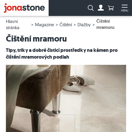
Počet prod
Vyhledávání:
MENU
Na účet
Ote
Čištění
Hlavní
Magazine
Čištění
Dlažby
mramoru
stránka
Čištění mramoru
Tipy, triky a dobré čisticí prostředky na kámen pro
čištění mramorových podlah