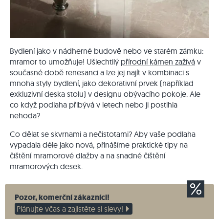
Bydlení jako v nádherné budově nebo ve starém zámku:
mramor to umožňuje! Ušlechtilý
přírodní kámen zažívá
v
současné době renesanci a lze jej najít v kombinaci s
mnoha styly bydlení, jako dekorativní prvek (například
exkluzivní deska stolu) v designu obývacího pokoje. Ale
co když podlaha přibývá v letech nebo ji postihla
nehoda?
Co dělat se skvrnami a nečistotami? Aby vaše podlaha
vypadala déle jako nová, přinášíme praktické tipy na
čištění mramorové dlažby a na snadné čištění
mramorových desek.
Pozor, komerční zákazníci!
Plánujte včas a zajistěte si slevy!