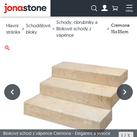
Počet prod
Vyhledávání:
MENU
Na účet
Ote
Schody, obrubníky a
Cremona
Hlavní
Schodišťové
Blokové schody z
15x35cm
stránka
bloky
vápence
Blokový schod z vápence Cremona - Elegantní a vysoce
1
 / 
3