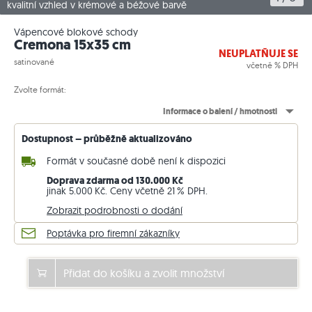
kvalitní vzhled v krémové a béžové barvě
Vápencové blokové schody
Cremona 15x35 cm
NEUPLATŇUJE SE
satinované
včetně % DPH
Zvolte formát:
Informace o balení / hmotnosti
Dostupnost – průběžně aktualizováno
Formát v současné době není k dispozici
Doprava zdarma od 130.000 Kč
jinak 5.000 Kč. Ceny včetně 21 % DPH.
Zobrazit podrobnosti o dodání
Poptávka pro firemní zákazníky
Přidat do košíku a zvolit množství