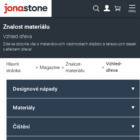
Počet prod
Vyhledávání:
MENU
Na účet
Ote
Znalost materiálu
Vzhled dřeva
Zde se dozvíte vše o materiálových vlastnostech dlaždic a terasových desek
s efektem dřeva!
Vzhled-
Hlavní
Znalost-
Magazine
dřeva
stránka
materiálu
Designové nápady
Všechny designové nápady
Materiály
Koupelna
Všechny materiály
Čištění
Barvy
Čedič