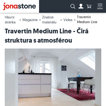
Počet prod
Vyhledávání:
MENU
Na účet
Ote
Travertin
Hlavní
Znalost-
Magazine
Videa
Medium Line
stránka
materiálu
Travertin Medium Line - Čirá
struktura s atmosférou