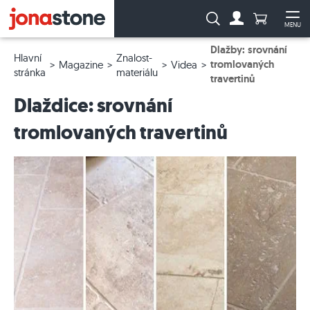
Počet prod
Vyhledávání:
MENU
Na účet
Ote
Dlažby: srovnání
Hlavní
Znalost-
tromlovaných
Magazine
Videa
stránka
materiálu
travertinů
Dlaždice: srovnání
tromlovaných travertinů