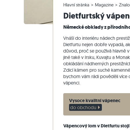
Hlavní stránka
Magazine
Znalo
Křemencové dlažby
Vápencové venkovní dlažby
Reklamace a změna objednávky
Panoramatická prohlídka
Béžové d
Béžová te
Schodišťo
Mramor
Dietfurtský vápe
Mramorové dlažby
Mramorové venkovní dlažby
Změna a zrušení objednávky
Zahradní design
Šedé dla
Šedé tera
Schodišťo
Quartzite
Starožitné dlažby
Křemenné venkovní dlažby
Vzorové odeslání
Styly bydlení
Pískovec
Německé obklady z přírodníh
Mozaikové dlažby
Gneissové venkovní dlažby
Dodávka a přeprava
Dojmy zákazníků
Břidlice
Vnáší do interiéru nádech prestiž
Obkladovy-kamen
Čedičové venkovní dlažby
Travertin
Dietfurtu nejen dobře vypadá, ale
důvod, proč se používá hlavně v
Polygonální venkovní dlažby
jiné také v Irsku, Kuvajtu a Monak
Okraj bazénu
obkládání nádherných prestižních s
Zdicí kámen pro suché kamenn
bychom vám rádi pověděli více
vápenci.
Vysoce kvalitní vápenec
do obchodu
Vápencový lom v Dietfurtu stojí