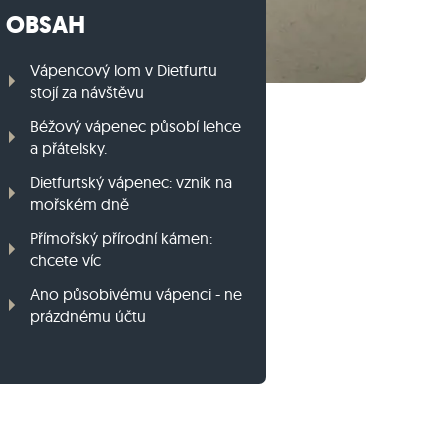
OBSAH
Travníkový obrubník z ruly
Travníkový obrubník z bazaltu
Vápencový lom v Dietfurtu
stojí za návštěvu
Béžový vápenec působí lehce
a přátelsky.
Dietfurtský vápenec: vznik na
mořském dně
Přímořský přírodní kámen:
chcete víc
Ano působivému vápenci - ne
prázdnému účtu