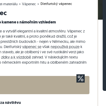
Dietfurtský vápenec
st-materiálu
Vápenec
lažby
rasová dlažby
vé bloky z ruly
Dlažební kostky vápenec
Zdicí kámen travertin
nec
žby
sové dlažby
vé bloky z vápence
Dlažební kostky křemenec
Zdicí kámen křemenec
Dlažební kostky rula
Zdicí kámen rula
o kamene s námořním vzhledem
Sádrová tyč
Vnější obkladový kámen
e a vytváří elegantní a kvalitní atmosféru: Vápenec z
 je také kvalitní, a proto poněkud dražší, což je
 prestižních budovách - nejen v Německu, ale mimo
u. Dietfurtský
vápenec se
však
nepoužívá pouze
k
taveb, ale je oblíbený i ve své rustikální verzi jako
é
zídky a k výzdobě
zahrad. V následujícím textu
 o německém exportním hitu a oblíbeném zahradním
 za návštěvu