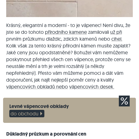
Krásný, elegantní a moderní - to je vápenec! Není divu, že
jste se do tohoto
přírodního kamene
zamilovali
už při
prvním průzkumu dlaždic, zdicích kamenů nebo
cihel.
Kolik však za tento krásný přírodní kámen musíte zaplatit?
Jaké ceny jsou opodstatněné? Bohužel vám nemůžeme
poskytnout přehled všech cen vápence, protože ceny se
neustále mění a trh je velmi rozsáhlý (a někdy
nepřehledný). Přesto vám můžeme pomoci a dát vám
doporučení, jak najít nejlepší poměr ceny a kvality
vápencových obkladů nebo
vápencových desek.
Levné vápencové obklady
do obchodu
Důkladný průzkum a porovnání cen