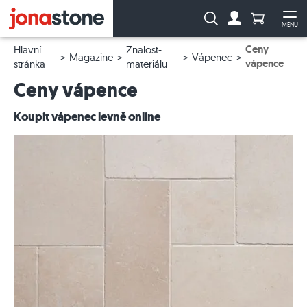
Počet prod
Vyhledávání:
MENU
Na účet
Ote
Ceny
Hlavní
Znalost-
Magazine
Vápenec
vápence
stránka
materiálu
Ceny vápence
Koupit vápenec levně online