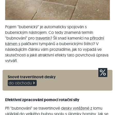
Pojem "bubenický" je automaticky spojován s
bubenickým nástrojem. Co tedy znamená termín
"bubnování" pro
travertin?
Šli snad kameníci na
přírodní
kámen s
paličkami tympánů a bubenickými štětci? V
následujícím článku vám prozradíme, jak to vypadá ve
skutečnosti a jaké atraktivní efekty tato povrchová úprava
vytváří.
Snové travertinové desky
do obchodu
Efektivní zpracování pomocí rotační síly
Při "bubnování" se travertinové
desky vytěžené z
lomu
ukládají do velkého bubnu spolu s úlomky horniny. Jak se