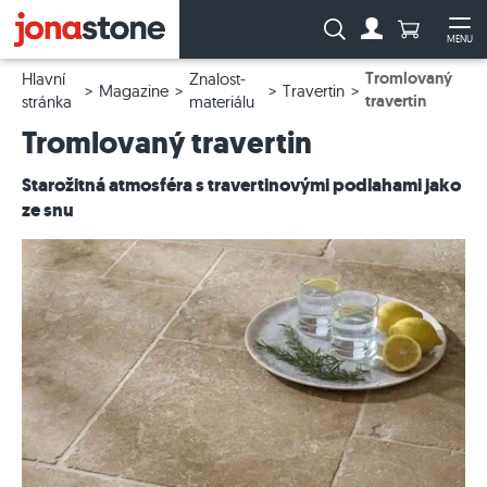
Počet prod
Vyhledávání:
MENU
Na účet
Ote
Tromlovaný
Hlavní
Znalost-
Magazine
Travertin
travertin
stránka
materiálu
Tromlovaný travertin
Starožitná atmosféra s travertinovými podlahami jako
ze snu