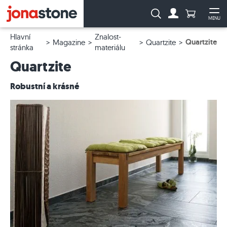
Počet prod
Vyhledávání:
MENU
Na účet
Ote
Hlavní
Znalost-
Quartzite
Magazine
Quartzite
stránka
materiálu
Quartzite
Robustní a krásné