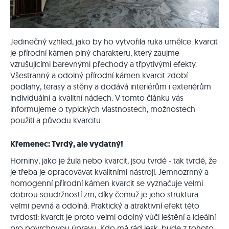
Jedinečný vzhled, jako by ho vytvořila ruka umělce: kvarcit
je přírodní kámen plný charakteru, který zaujme
vzrušujícími barevnými přechody a třpytivými efekty.
Všestranný a odolný
přírodní kámen kvarcit
zdobí
podlahy, terasy a stěny a dodává interiérům i exteriérům
individuální a kvalitní nádech. V tomto článku vás
informujeme o typických vlastnostech, možnostech
použití a původu kvarcitu.
Křemenec: Tvrdý, ale vydatný!
Horniny, jako je žula nebo kvarcit, jsou tvrdé - tak tvrdé, že
je třeba je opracovávat kvalitními nástroji. Jemnozrnný a
homogenní přírodní kámen kvarcit se vyznačuje velmi
dobrou soudržností zrn, díky čemuž je jeho struktura
velmi pevná a odolná. Praktický a atraktivní efekt této
tvrdosti: kvarcit je proto velmi odolný vůči leštění a ideální
pro povrchovou úpravu. Kdo má rád lesk, bude z tohoto