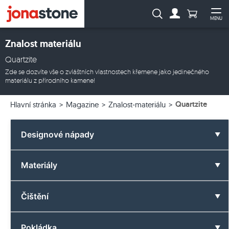
Počet prod
Vyhledávání:
MENU
Na účet
Ote
Znalost materiálu
Quartzite
Zde se dozvíte vše o zvláštních vlastnostech křemene jako jedinečného
materiálu z přírodního kamene!
Quartzite
Hlavní stránka
Magazine
Znalost-materiálu
Designové nápady
Všechny designové nápady
Materiály
Koupelna
Všechny materiály
Čištění
Barvy
Čedič
Vše o čištění
Pokládka
Formáty