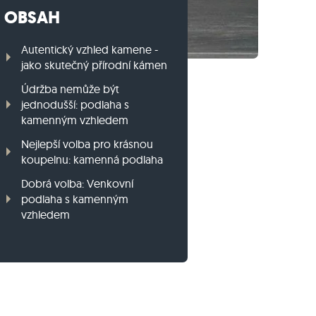
OBSAH
Travníkový obrubník z ruly
Travníkový obrubník z bazaltu
Autentický vzhled kamene -
jako skutečný přírodní kámen
Údržba nemůže být
jednodušší: podlaha s
kamenným vzhledem
Nejlepší volba pro krásnou
koupelnu: kamenná podlaha
Dobrá volba: Venkovní
podlaha s kamenným
vzhledem