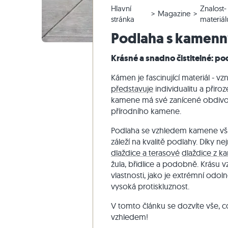
Hlavní
Znalost-
Křemencové dlažby
Vápencové venkovní dlažby
Reklamace a změna objednávky
Panoramatická prohlídka
Béžové d
Béžová te
Schodišťo
Mramor
Magazine
stránka
materiál
Mramorové dlažby
Mramorové venkovní dlažby
Změna a zrušení objednávky
Zahradní design
Šedé dla
Šedé tera
Schodišťo
Quartzite
Podlaha s kamen
Starožitné dlažby
Křemenné venkovní dlažby
Vzorové odeslání
Styly bydlení
Pískovec
Krásné a snadno čistitelné: 
Mozaikové dlažby
Gneissové venkovní dlažby
Dodávka a přeprava
Dojmy zákazníků
Břidlice
Obkladovy-kamen
Čedičové venkovní dlažby
Travertin
Kámen je fascinující materiál - vz
představuje
individualitu a přiro
Polygonální venkovní dlažby
kamene má své zanícené obdivov
Okraj bazénu
přírodního kamene.
Podlaha se vzhledem kamene však
záleží na kvalitě podlahy. Díky 
dlaždice a terasové
dlaždice z k
žula, břidlice a podobně. Krásu
vlastnosti, jako je extrémní odo
vysoká protiskluznost.
V tomto článku se dozvíte vše,
vzhledem!