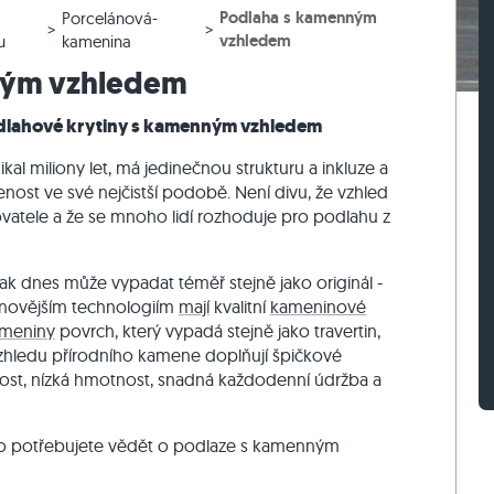
Podlaha s kamenným
Porcelánová-
lažby
rasová dlažby
vé bloky z ruly
Dlažební kostky vápenec
Zdicí kámen travertin
vzhledem
u
kamenina
žby
sové dlažby
vé bloky z vápence
Dlažební kostky křemenec
Zdicí kámen křemenec
ným vzhledem
Dlažební kostky rula
Zdicí kámen rula
podlahové krytiny s kamenným vzhledem
Sádrová tyč
Vnější obkladový kámen
nikal miliony let, má jedinečnou strukturu a inkluze a
zenost ve své nejčistší podobě. Není divu, že vzhled
atele a že se mnoho lidí rozhoduje pro podlahu z
 dnes může vypadat téměř stejně jako originál -
nejnovějším technologiím
mají
kvalitní
kameninové
ameniny
povrch, který vypadá stejně jako travertin,
 vzhledu přírodního kamene doplňují špičkové
lnost, nízká hmotnost, snadná každodenní údržba a
 co potřebujete vědět o podlaze s kamenným